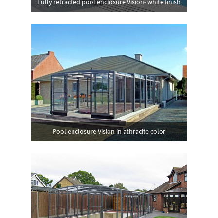
Fully retracted pool enclosure Vision- white finish
Pool enclosure Vision in athracite color