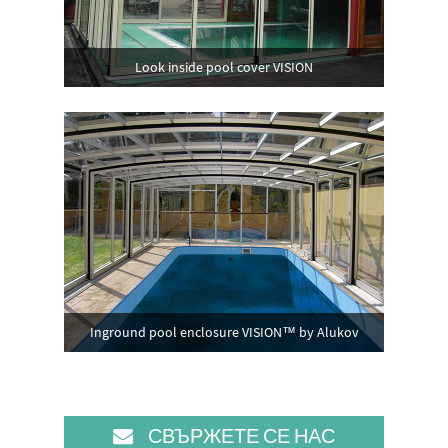
Look inside pool cover VISION
Inground pool enclosure VISION™ by Alukov
СВЪРЖЕТЕ СЕ НАС