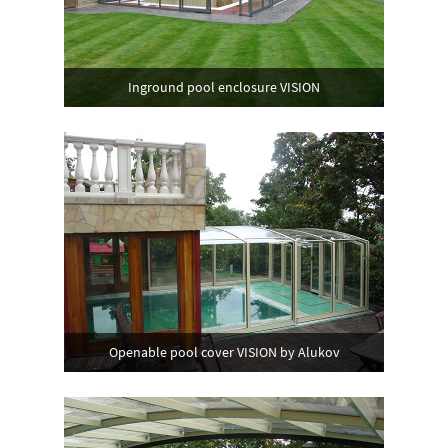
Inground pool enclosure VISION
Openable pool cover VISION by Alukov