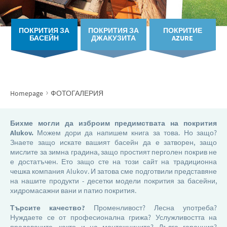
ПОКРИТИЯ ЗА
ПОКРИТИЯ ЗА
ПОКРИТИЕ
БАСЕЙН
ДЖАКУЗИТА
AZURE
›
Homepage
ФОТОГАЛЕРИЯ
Бихме могли да изброим предимствата на покрития
Alukov.
Можем дори да напишем книга за това. Но защо?
Знаете защо искате вашият басейн да е затворен, защо
мислите за зимна градина, защо простият перголен покрив не
е достатъчен. Ето защо сте на този сайт на традиционна
чешка компания Alukov. И затова сме подготвили представяне
на нашите продукти - десетки модели покрития за басейни,
хидромасажни вани и патио покрития.
Търсите качество?
Променливост? Лесна употреба?
Нуждаете се от професионална грижа? Услужливостта на