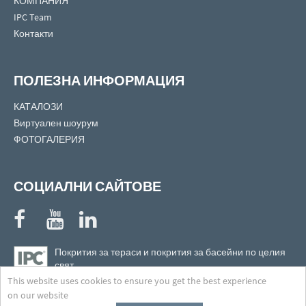
КОМПАНИЯ
IPC Team
Контакти
ПОЛЕЗНА ИНФОРМАЦИЯ
КАТАЛОЗИ
Виртуален шоурум
ФОТОГАЛЕРИЯ
СОЦИАЛНИ САЙТОВЕ
Покрития за тераси и покрития за басейни по целия
свят
Намерете най-близкият до Вас представител!
This website uses cookies to ensure you get the best experience
on our website
Карта на сайта