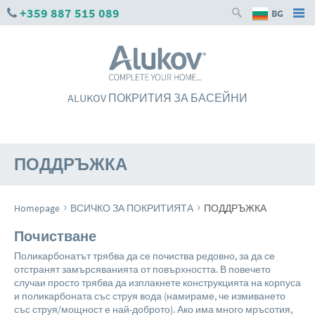
+359 887 515 089
BG
ALUKOV ПОКРИТИЯ ЗА БАСЕЙНИ
ПОДДРЪЖКА
›
›
Homepage
ВСИЧКО ЗА ПОКРИТИЯТА
ПОДДРЪЖКА
Почистване
Поликарбонатът трябва да се почиства редовно, за да се
отстранят замърсяванията от повърхността. В повечето
случаи просто трябва да изплакнете конструкцията на корпуса
и поликарбоната със струя вода (намираме, че измиването
със струя/мощност е най-доброто). Ако има много мръсотия,