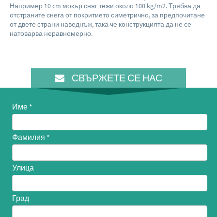
Например 10 cm мокър сняг тежи около 100 kg/m2. Трябва да
отстраните снега от покритието симетрично, за предпочитане
от двете страни наведнъж, така че конструкцията да не се
натоварва неравномерно.
СВЪРЖЕТЕ СЕ НАС
Име
Фамилия
Улица
Град