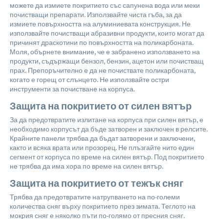
можете да измиете покритието със сапунена вода или меки
почистващи препарати. Използвайте чиста гъба, за да
измиете повърхността на алуминиевата конструкция. Не
използвайте почистващи абразивни продукти, които могат да
причинят драскотини по повърхността на поликарбоната.
Моля, обърнете внимание, че е забранено използването на
продукти, съдържащи бензол, бензин, ацетон или почистващ
прах. Препоръчително е да не почиствате поликарбоната,
когато е горещ от слънцето. Не използвайте остри
инструменти за почистване на корпуса.
Защита на покритието от силен вятър
За да предотвратите излитане на корпуса при силен вятър, е
необходимо корпусът да бъде затворен и заключен в релсите.
Крайните панели трябва да бъдат затворени и заключени,
както и всяка врата или прозорец. Не плъзгайте нито един
сегмент от корпуса по време на силен вятър. Под покритието
не трябва да има хора по време на силен вятър.
Защита на покритието от тежък сняг
Трябва да предотвратите натрупването на по-големи
количества сняг върху покритието през зимата. Теглото на
мокрия сняг е няколко пъти по-голямо от пресния сняг.